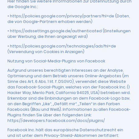
Hier finden Sie weitere Informationen zur Datennutzung durch
die Google Inc.:
• https://policies.google.com/privacy/partners?hl=de (Daten,
die von Google-Partnern erhoben werden)
• https://adssettings.google.de/authenticated (Einstellungen
über Werbung, die Ihnen angezeigt wird)
• https://policies.google.com/technologies/ads?hl=de
(Verwendung von Cookies in Anzeigen)
Nutzung von Social-Media-Plugins von Facebook
Aufgrund unseres berechtigten Interesses an der Analyse,
Optimierung und dem Betrieb unseres Online-Angebotes (im
Sinne des Art. 6 Abs. 1 lit. f. DSGVO), verwendet diese Website
das Facebook-Social-Plugin, welches von der Facebook Inc. (1
Hacker Way, Menlo Park, California 94025, USA) betrieben wird.
Erkennbar sind die Einbindungen an dem Facebook-Logo bzw.
an den Begriffen „Like“, „Gefällt mir“, „Teilen“ in den Farben
Facebooks (Blau und Weiß). Informationen zu allen Facebook-
Plugins finden Sie über den folgenden Link:
https://developers.facebook.com/docs/plugins/
Facebook Inc. hält das europäische Datenschutzrecht ein
und ist unter dem Privacy-Shield-Abkommen zertifiziert: